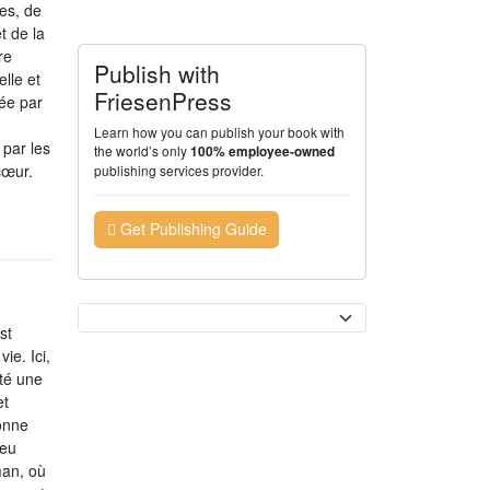
es, de
t de la
re
Publish with
lle et
FriesenPress
uée par
Learn how you can publish your book with
 par les
the world’s only
100% employee-owned
cœur.
publishing services provider.
Get Publishing Guide
Currency
st
e. Ici,
été une
et
onne
peu
man, où