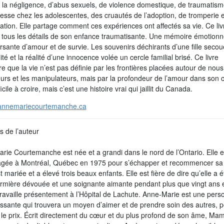
e la négligence, d’abus sexuels, de violence domestique, de traumatism
sesse chez les adolescentes, des cruautés de l’adoption, de tromperie e
ation. Elle partage comment ces expériences ont affectés sa vie. Ce liv
 tous les détails de son enfance traumatisante. Une mémoire émotionne
rsante d’amour et de survie. Les souvenirs déchirants d’une fille seco
lité et la réalité d’une innocence volée un cercle familial brisé. Ce livre
 que la vie n’est pas définie par les frontières placées autour de nous
urs et les manipulateurs, mais par la profondeur de l’amour dans son 
ficile à croire, mais c’est une histoire vrai qui jaillit du Canada.
nnemariecourtemanche.ca
s de l’auteur
rie Courtemanche est née et a grandi dans le nord de l’Ontario. Elle e
ée à Montréal, Québec en 1975 pour s’échapper et recommencer sa vi
st mariée et a élevé trois beaux enfants. Elle est fière de dire qu’elle a 
firmière dévouée et une soignante aimante pendant plus que vingt ans 
 travaille présentement à l’Hôpital de Lachute. Anne-Marie est une pers
ssante qui trouvera un moyen d’aimer et de prendre soin des autres, 
 le prix. Écrit directement du cœur et du plus profond de son âme, Ma