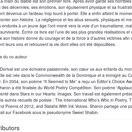
a main du diable est son premier livre. Après avoir gardé ses horribles
 des décennies, ses émotions, son épuisement physique et sa frustrati
nt devenus un fardeau trop lourd à porter. Elle a enfin atteint le momen
conter son histoire. La négligence et les abus sexuels, physiques et m
 a endurés à un jeune âge l’ont mené vers la voie d’un traumatisme, mai
survivante. Écrire ce livre est l’une de ses plus grandes réalisations et e
 son histoire donne du courage et de la force à d’autres victimes afin q
nt leurs voix et retrouvent la vie dont elles ont été dépouillées.
s du co-auteur
Dorival est une écrivaine passionnée, son cœur va aux enfants du mo
 Elle est née dans le Commonwealth de la Dominique et a immigré au 
. En 2004, son poème “It Seemed to Me” a reçu un Editor’s Choice Aw
haron a été finaliste du World Poetry Compétition. Son poème “Appla
senté dans Stars in our Hearts: Images. Son travail est également prés
ois autres recueils de poésie : The International Who’s Who in Poetry, 
nd Poems of 2012, and Sistahs With Ink Voices. Sharon partage une pa
vail sur Facebook sous le pseudonyme Sweet Shabin.
ibutors