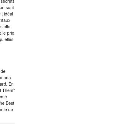
 secrets
on sont
t idéal
entaux
s elle
lle prie
u’elles
nde
Canada
ard. En
ud Them”
enté
The Best
rtie de